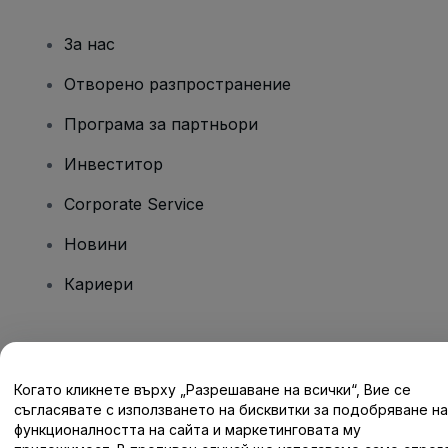
За нас
Отворено разпространение
Програма за партньори
Инвеститор
Corporate Service
Новини
Кариери
Имате въпроси?
Когато кликнете върху „Разрешаване на всички“, Вие се
Помощен център / Свържете се с нас
съгласявате с използването на бисквитки за подобряване на
функционалността на сайта и маркетинговата му