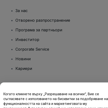
За нас
Отворено разпространение
Програма за партньори
Инвеститор
Corporate Service
Новини
Кариери
Имате въпроси?
Когато кликнете върху „Разрешаване на всички“, Вие се
Помощен център / Свържете се с нас
съгласявате с използването на бисквитки за подобряване на
функционалността на сайта и маркетинговата му