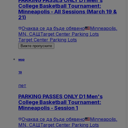
PARKING PASSES ONLY D1 Men's
College Basketball Tournament:
Minneapolis - All Sessions (March 19 &
21)
Очаква се да бъде обявено
Minneapolis,
MN, САЩ
Target Center Parking Lots
Target Center Parking Lots
Вижте пропуските
мар
19
пет
PARKING PASSES ONLY D1 Men's
College Basketball Tournament:
Minneapolis - Session 1
Очаква се да бъде обявено
Minneapolis,
MN, САЩ
Target Center Parking Lots