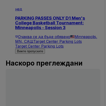
нед
PARKING PASSES ONLY D1 Men's
College Basketball Tournament:
Minneapolis - Session 3
Очаква се да бъде обявено
Minneapolis,
MN, САЩ
Target Center Parking Lots
Target Center Parking Lots
Вижте пропуските
Наскоро преглеждани