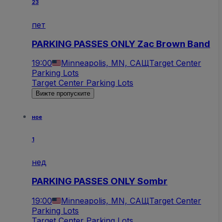
23
пет
PARKING PASSES ONLY Zac Brown Band
19:00
Minneapolis, MN, САЩ
Target Center
Parking Lots
Target Center Parking Lots
Вижте пропуските
ное
1
нед
PARKING PASSES ONLY Sombr
19:00
Minneapolis, MN, САЩ
Target Center
Parking Lots
Target Center Parking Lots