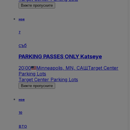
Вижте пропуските
ное
7
съб
PARKING PASSES ONLY Katseye
20:00
Minneapolis, MN, САЩ
Target Center
Parking Lots
Target Center Parking Lots
Вижте пропуските
ное
10
вто