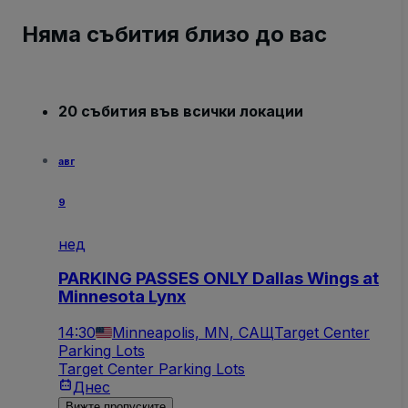
Няма събития близо до вас
20 събития във всички локации
авг
9
нед
PARKING PASSES ONLY Dallas Wings at
Minnesota Lynx
14:30
Minneapolis, MN, САЩ
Target Center
Parking Lots
Target Center Parking Lots
Днес
Вижте пропуските