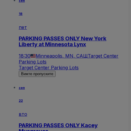
сеп
18
пет
PARKING PASSES ONLY New York
Liberty at Minnesota Lynx
18:30
Minneapolis, MN, САЩ
Target Center
Parking Lots
Target Center Parking Lots
Вижте пропуските
сеп
22
вто
PARKING PASSES ONLY Kacey