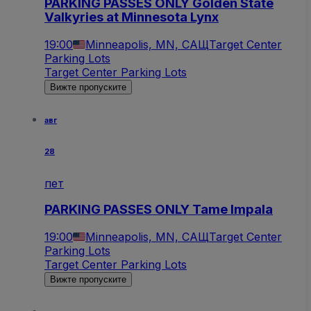
PARKING PASSES ONLY Golden State
Valkyries at Minnesota Lynx
19:00
Minneapolis, MN, САЩ
Target Center
Parking Lots
Target Center Parking Lots
Вижте пропуските
авг
28
пет
PARKING PASSES ONLY Tame Impala
19:00
Minneapolis, MN, САЩ
Target Center
Parking Lots
Target Center Parking Lots
Вижте пропуските