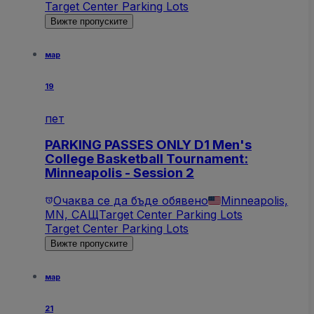
Target Center Parking Lots
Вижте пропуските
мар
19
пет
PARKING PASSES ONLY D1 Men's
College Basketball Tournament:
Minneapolis - Session 2
Очаква се да бъде обявено
Minneapolis,
MN, САЩ
Target Center Parking Lots
Target Center Parking Lots
Вижте пропуските
мар
21