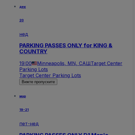
дек
20
нед
PARKING PASSES ONLY for KING &
COUNTRY
19:00
Minneapolis, MN, САЩ
Target Center
Parking Lots
Target Center Parking Lots
Вижте пропуските
мар
19-21
пет-нед