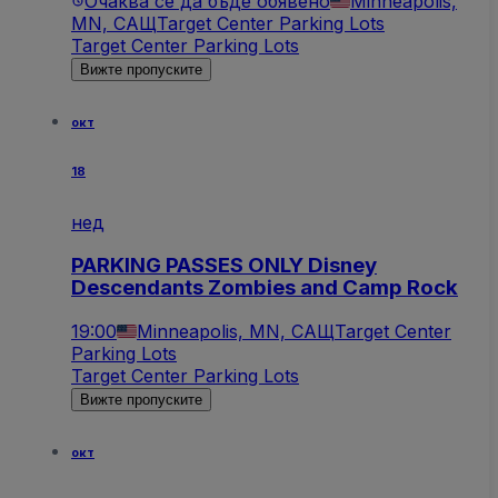
Очаква се да бъде обявено
Minneapolis,
MN, САЩ
Target Center Parking Lots
Target Center Parking Lots
Вижте пропуските
окт
18
нед
PARKING PASSES ONLY Disney
Descendants Zombies and Camp Rock
19:00
Minneapolis, MN, САЩ
Target Center
Parking Lots
Target Center Parking Lots
Вижте пропуските
окт