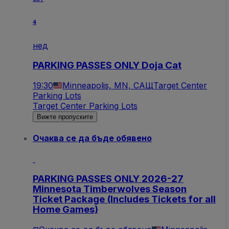
4
нед
PARKING PASSES ONLY Doja Cat
19:30
Minneapolis, MN, САЩ
Target Center
Parking Lots
Target Center Parking Lots
Вижте пропуските
Очаква се да бъде обявено
PARKING PASSES ONLY 2026-27
Minnesota Timberwolves Season
Ticket Package (Includes Tickets for all
Home Games)