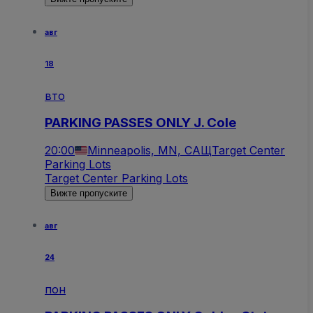
авг
18
вто
PARKING PASSES ONLY J. Cole
20:00
Minneapolis, MN, САЩ
Target Center
Parking Lots
Target Center Parking Lots
Вижте пропуските
авг
24
пон