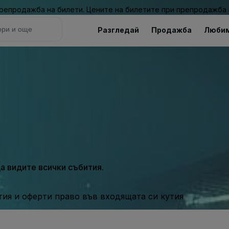
 препродажба на билети. Цените на билетите при препродажба 
Разгледай
Продажба
Люби
а видите всички събития.
ия и оферти право във входящата си кутия