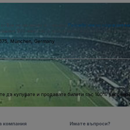
, то Вие се съгласявате с нашето
Потребителско споразумени
ращаме SMS известия, от които можете да се откажете по вся
675, München, Germany
те да купувате и продавате билети със 100% уверенос
а компания
Имате въпроси?