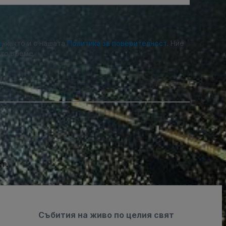
е
, както и с нашата
Политика за поверителност
. Ние
ко време.
т.
Събития на живо по целия свят