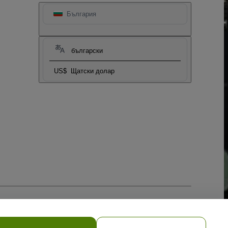
България
български
US$
Щатски долар
ките
и
Мобилната политика за поверителност