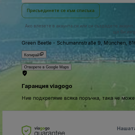
Присъединете се към списъка
Ако влезете в акаунта си или си създадете акаунт
ще Ви изп
Green Beetle
-
Schumannstraße 9, München, 81
Копирай
Отворете в Google Maps
Гаранция viagogo
Ние подкрепяме всяка поръчка, така че може
Нашат