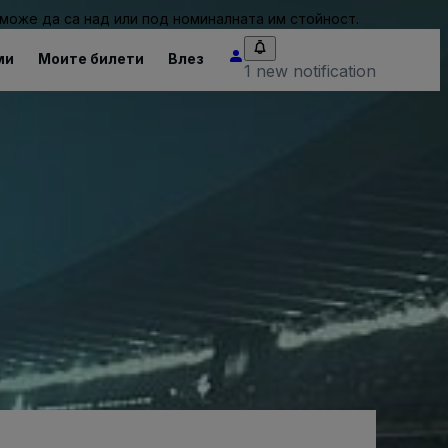
може да са над или под номиналната им стойност.
ми
Моите билети
Влез
1 new notification