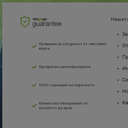
Нашат
За
Проверки за сигурност от световна
От
класа
Пр
Прозрачно ценообразуване
Ин
Co
100% гаранция на поръчката
Н
Ка
Клиентско обслужване от
началото до края