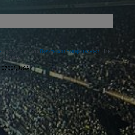
е
, както и с нашата
Политика за поверителност
. Ние
ко време.
r, 07901, USA
т.