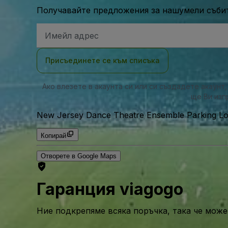
Получавайте предложения за нашумели събит
Имейл
адрес
Присъединете се към списъка
Ако влезете в акаунта си или си създадете акаунт
ще Ви изп
New Jersey Dance Theatre Ensemble Parking Lot
Копирай
Отворете в Google Maps
Гаранция viagogo
Ние подкрепяме всяка поръчка, така че може