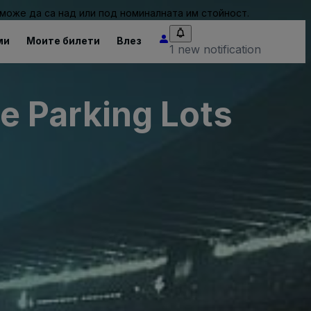
може да са над или под номиналната им стойност.
ми
Моите билети
Влез
1 new notification
 Parking Lots