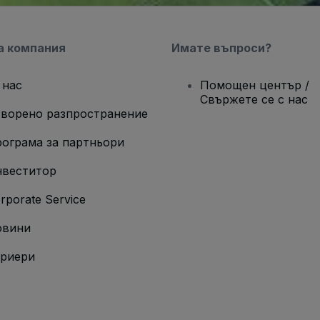
а компания
Имате въпроси?
 нас
Помощен център /
Свържете се с нас
ворено разпространение
ограма за партньори
веститор
rporate Service
овини
риери