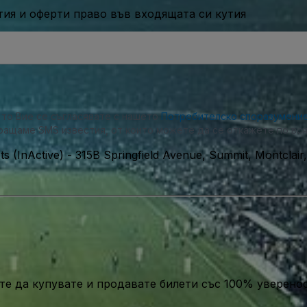
ия и оферти право във входящата си кутия
, то Вие се съгласявате с нашето
Потребителско споразумени
ращаме SMS известия, от които можете да се откажете по вся
s (InActive)
-
315B Springfield Avenue, Summit, Montclai
те да купувате и продавате билети със 100% уверенос