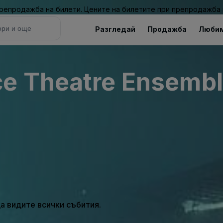
 препродажба на билети. Цените на билетите при препродажба 
Разгледай
Продажба
Люби
e Theatre Ensemble
а видите всички събития.