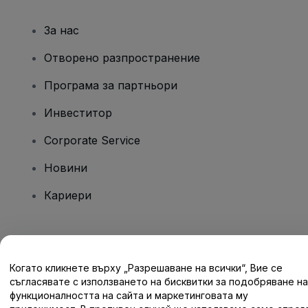
За нас
Отворено разпространение
Програма за партньори
Инвеститор
Corporate Service
Новини
Кариери
Имате въпроси?
Когато кликнете върху „Разрешаване на всички“, Вие се
Помощен център / Свържете се с нас
съгласявате с използването на бисквитки за подобряване на
функционалността на сайта и маркетинговата му