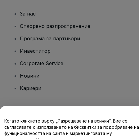
За нас
Отворено разпространение
Програма за партньори
Инвеститор
Corporate Service
Новини
Кариери
Имате въпроси?
Когато кликнете върху „Разрешаване на всички“, Вие се
Помощен център / Свържете се с нас
съгласявате с използването на бисквитки за подобряване на
функционалността на сайта и маркетинговата му