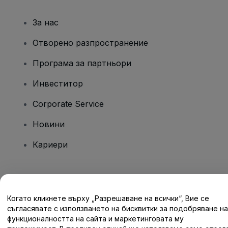
За нас
Отворено разпространение
Програма за партньори
Инвеститор
Corporate Service
Новини
Кариери
Имате въпроси?
Когато кликнете върху „Разрешаване на всички“, Вие се
Помощен център / Свържете се с нас
съгласявате с използването на бисквитки за подобряване на
функционалността на сайта и маркетинговата му