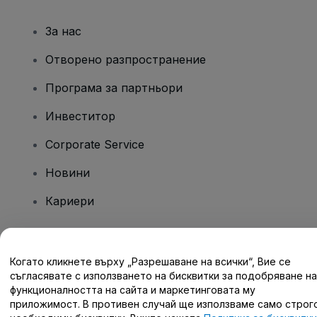
За нас
Отворено разпространение
Програма за партньори
Инвеститор
Corporate Service
Новини
Кариери
Имате въпроси?
Когато кликнете върху „Разрешаване на всички“, Вие се
съгласявате с използването на бисквитки за подобряване на
Помощен център / Свържете се с нас
функционалността на сайта и маркетинговата му
приложимост. В противен случай ще използваме само строг