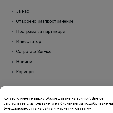
За нас
Отворено разпространение
Програма за партньори
Инвеститор
Corporate Service
Новини
Кариери
Имате въпроси?
Когато кликнете върху „Разрешаване на всички“, Вие се
Помощен център / Свържете се с нас
съгласявате с използването на бисквитки за подобряване на
функционалността на сайта и маркетинговата му