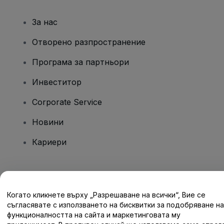
За нас
Отворено разпространение
Програма за партньори
Инвеститор
Corporate Service
Новини
Кариери
Имате въпроси?
Когато кликнете върху „Разрешаване на всички“, Вие се
Помощен център / Свържете се с нас
съгласявате с използването на бисквитки за подобряване на
функционалността на сайта и маркетинговата му