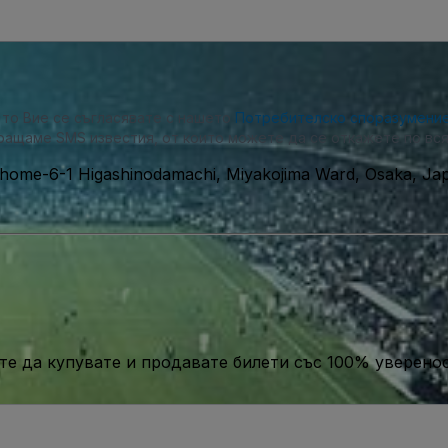
, то Вие се съгласявате с нашето
Потребителско споразумени
ращаме SMS известия, от които можете да се откажете по вся
Chome-6-1 Higashinodamachi, Miyakojima Ward, Osaka, Ja
те да купувате и продавате билети със 100% уверенос