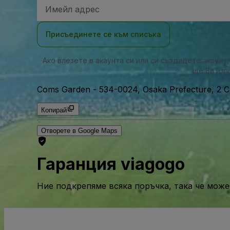
Имейл
адрес
Присъединете се към списъка
Ако влезете в акаунта си или си създадете акаунт
ще Ви изп
Coms Garden
-
534-0024, Osaka Prefecture, 2 
Копирай
Отворете в Google Maps
Гаранция viagogo
Ние подкрепяме всяка поръчка, така че може