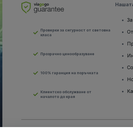
Нашат
За
Проверки за сигурност от световна
От
класа
Пр
Прозрачно ценообразуване
Ин
Co
100% гаранция на поръчката
Н
Ка
Клиентско обслужване от
началото до края