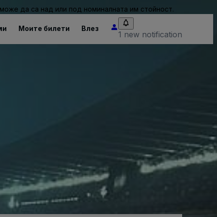
може да са над или под номиналната им стойност.
ми
Моите билети
Влез
1 new notification