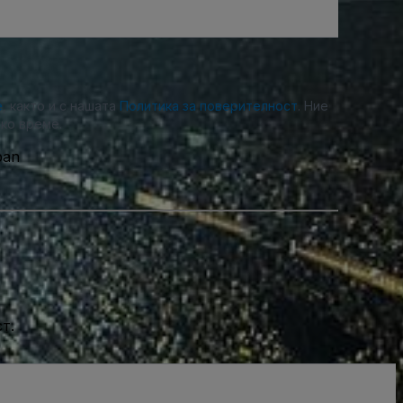
е
, както и с нашата
Политика за поверителност
. Ние
ко време.
pan
т.