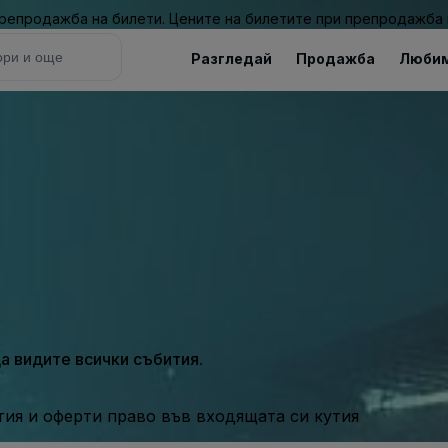
 препродажба на билети. Цените на билетите при препродажба 
Разгледай
Продажба
Люби
а видите всички събития.
ия и оферти право във входящата си кутия