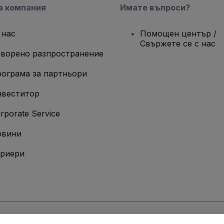
а компания
Имате въпроси?
 нас
Помощен център /
Свържете се с нас
ворено разпространение
ограма за партньори
веститор
rporate Service
овини
риери