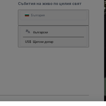
Събития на живо по целия свят
България
български
US$
Щатски долар