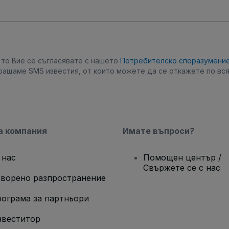
, то Вие се съгласявате с нашето
Потребителско споразумени
ращаме SMS известия, от които можете да се откажете по вся
а компания
Имате въпроси?
 нас
Помощен център /
Свържете се с нас
ворено разпространение
ограма за партньори
веститор