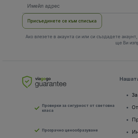
Имейл
адрес
Присъединете се към списъка
Ако влезете в акаунта си или си създадете акаунт
ще Ви изп
Нашат
За
Проверки за сигурност от световна
От
класа
Пр
Прозрачно ценообразуване
Ин