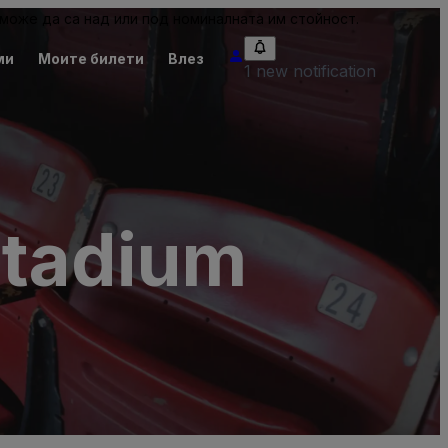
може да са над или под номиналната им стойност.
ми
Моите билети
Влез
1 new notification
Stadium