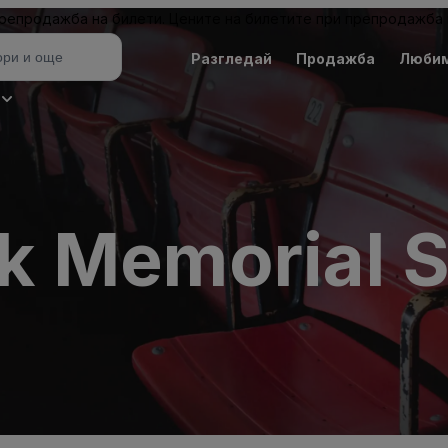
 препродажба на билети. Цените на билетите при препродажба 
Разгледай
Продажба
Люби
k Memorial 