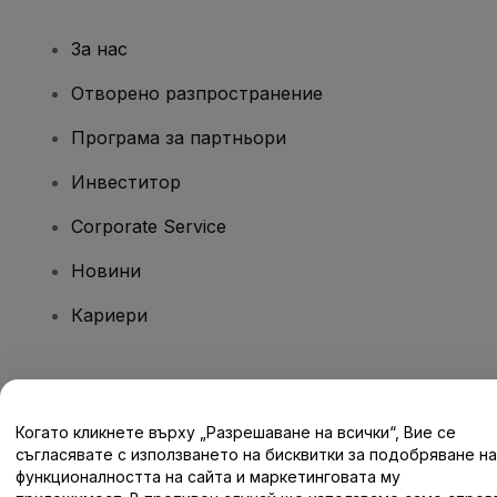
За нас
Отворено разпространение
Програма за партньори
Инвеститор
Corporate Service
Новини
Кариери
Имате въпроси?
Когато кликнете върху „Разрешаване на всички“, Вие се
Помощен център / Свържете се с нас
съгласявате с използването на бисквитки за подобряване на
функционалността на сайта и маркетинговата му