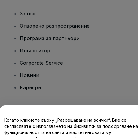
За нас
Отворено разпространение
Програма за партньори
Инвеститор
Corporate Service
Новини
Кариери
Имате въпроси?
Когато кликнете върху „Разрешаване на всички“, Вие се
Помощен център / Свържете се с нас
съгласявате с използването на бисквитки за подобряване на
функционалността на сайта и маркетинговата му