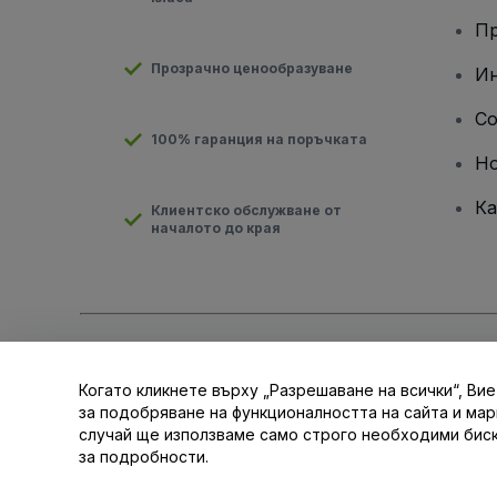
Пр
Прозрачно ценообразуване
Ин
Co
100% гаранция на поръчката
Н
Ка
Клиентско обслужване от
началото до края
Запазени права © viagogo GmbH 2026
Детайли за компания
С използването на този уебсайт се съгласявате с
Условията
Когато кликнете върху „Разрешаване на всички“, Вие
Не споделяйте моята лична информация/Вашите опции за 
за подобряване на функционалността на сайта и ма
случай ще използваме само строго необходими бис
за подробности.