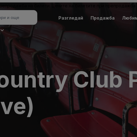
 препродажба на билети. Цените на билетите при препродажба 
Разгледай
Продажба
Люби
untry Club 
ive)