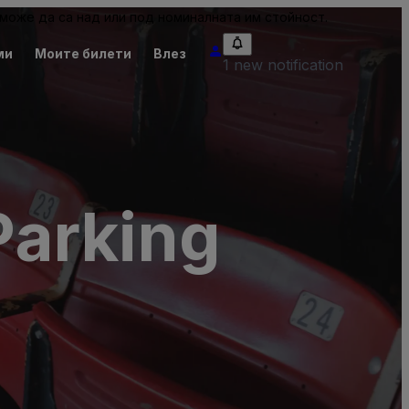
може да са над или под номиналната им стойност.
ми
Моите билети
Влез
1 new notification
Parking