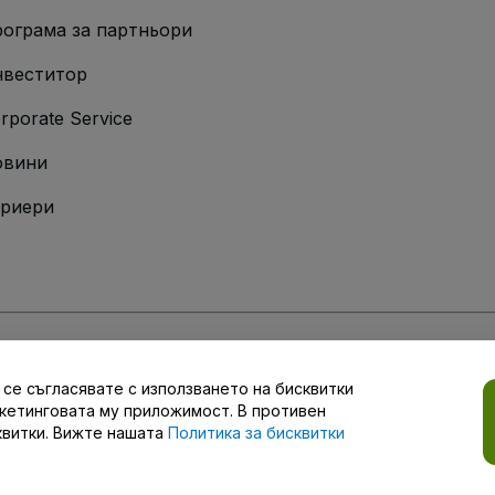
ограма за партньори
веститор
rporate Service
овини
риери
та
 и правилата
и
Политиката за поверителност
и
Политиката за бисквит
 се съгласявате с използването на бисквитки
поверителност
ркетинговата му приложимост. В противен
квитки. Вижте нашата
Политика за бисквитки