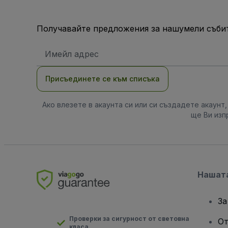
Получавайте предложения за нашумели събит
Имейл
адрес
Присъединете се към списъка
Ако влезете в акаунта си или си създадете акаунт
ще Ви изп
Нашат
За
Проверки за сигурност от световна
От
класа