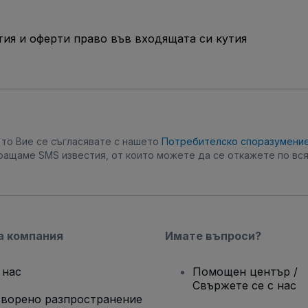
ия и оферти право във входящата си кутия
, то Вие се съгласявате с нашето
Потребителско споразумени
ращаме SMS известия, от които можете да се откажете по вся
а компания
Имате въпроси?
 нас
Помощен център /
Свържете се с нас
ворено разпространение