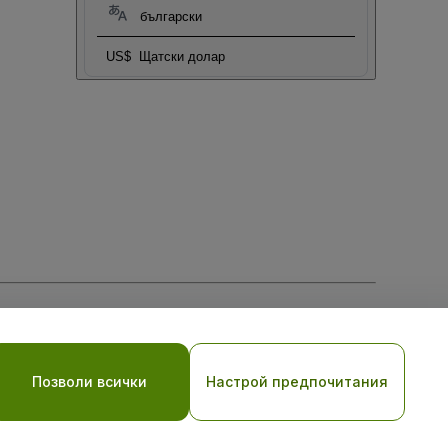
български
US$
Щатски долар
ките
и
Мобилната политика за поверителност
Позволи всички
Настрой предпочитания