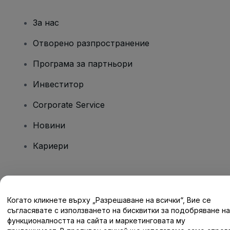
За нас
Отворено разпространение
Програма за партньори
Инвеститор
Corporate Service
Новини
Кариери
Имате въпроси?
Когато кликнете върху „Разрешаване на всички“, Вие се
Помощен център / Свържете се с нас
съгласявате с използването на бисквитки за подобряване на
функционалността на сайта и маркетинговата му