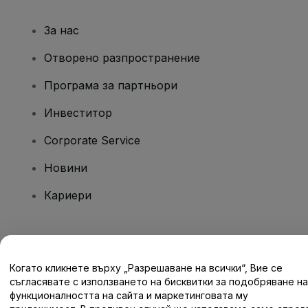
За нас
Отворено разпространение
Програма за партньори
Инвеститор
Corporate Service
Новини
Кариери
Имате въпроси?
Когато кликнете върху „Разрешаване на всички“, Вие се
Помощен център / Свържете се с нас
съгласявате с използването на бисквитки за подобряване на
функционалността на сайта и маркетинговата му