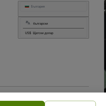
България
български
US$
Щатски долар
ките
и
Мобилната политика за поверителност