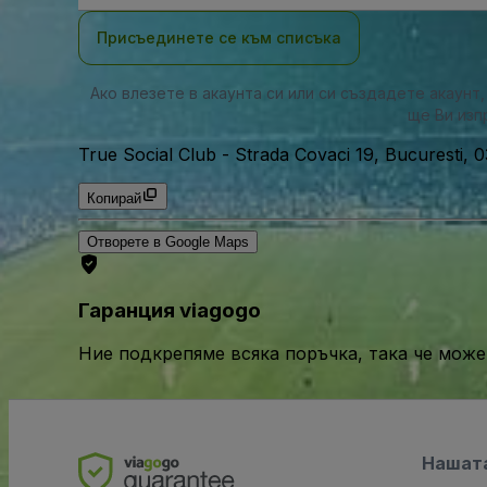
Присъединете се към списъка
Ако влезете в акаунта си или си създадете акаунт
ще Ви изп
True Social Club
-
Strada Covaci 19, Bucuresti, 
Копирай
Отворете в Google Maps
Гаранция viagogo
Ние подкрепяме всяка поръчка, така че може
Нашат