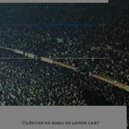
е
, както и с нашата
Политика за поверителност
. Ние
ко време.
т.
Събития на живо по целия свят