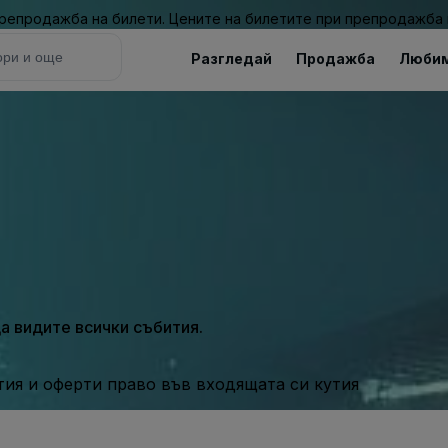
 препродажба на билети. Цените на билетите при препродажба 
Разгледай
Продажба
Люби
а видите всички събития.
ия и оферти право във входящата си кутия