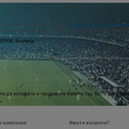
, то Вие се съгласявате с нашето
Потребителско споразумени
ращаме SMS известия, от които можете да се откажете по вся
030106, Romania
те да купувате и продавате билети със 100% уверенос
а компания
Имате въпроси?