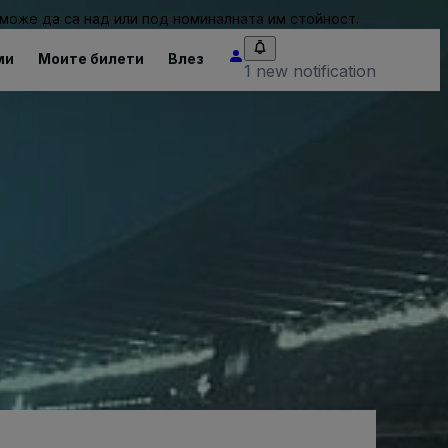
може да са над или под номиналната им стойност.
ми
Моите билети
Влез
1 new notification