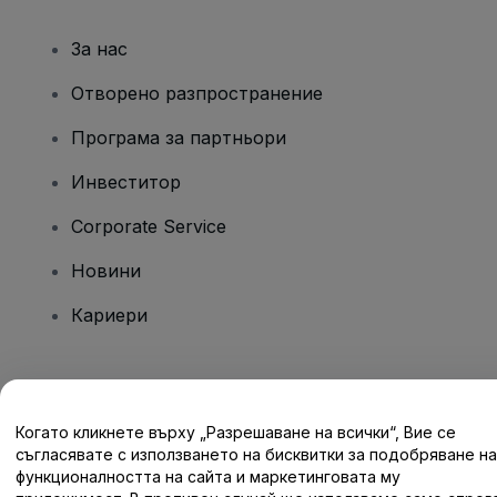
За нас
Отворено разпространение
Програма за партньори
Инвеститор
Corporate Service
Новини
Кариери
Имате въпроси?
Когато кликнете върху „Разрешаване на всички“, Вие се
Помощен център / Свържете се с нас
съгласявате с използването на бисквитки за подобряване на
функционалността на сайта и маркетинговата му