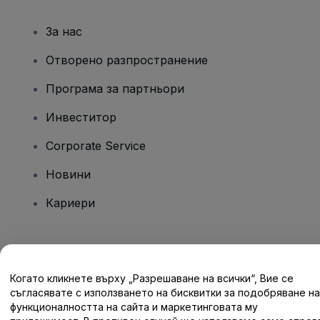
За нас
Отворено разпространение
Програма за партньори
Инвеститор
Corporate Service
Новини
Кариери
Имате въпроси?
Когато кликнете върху „Разрешаване на всички“, Вие се
Помощен център / Свържете се с нас
съгласявате с използването на бисквитки за подобряване на
функционалността на сайта и маркетинговата му