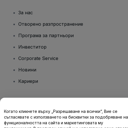
За нас
Отворено разпространение
Програма за партньори
Инвеститор
Corporate Service
Новини
Кариери
Имате въпроси?
Когато кликнете върху „Разрешаване на всички“, Вие се
Помощен център / Свържете се с нас
съгласявате с използването на бисквитки за подобряване на
функционалността на сайта и маркетинговата му