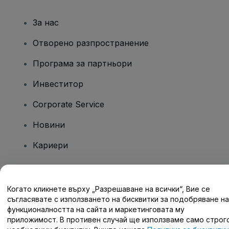
За нас
Отворено разпространение
Програма за партньори
Инвеститор
Corporate Service
Новини
Кариери
Имате въпроси?
Когато кликнете върху „Разрешаване на всички“, Вие се
съгласявате с използването на бисквитки за подобряване на
Помощен център / Свържете се с нас
функционалността на сайта и маркетинговата му
приложимост. В противен случай ще използваме само строг