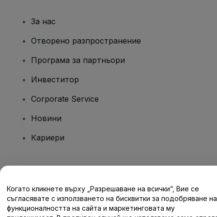
За нас
Отворено разпространение
Програма за партньори
Инвеститор
Corporate Service
Новини
Кариери
Имате въпроси?
Когато кликнете върху „Разрешаване на всички“, Вие се
Помощен център / Свържете се с нас
съгласявате с използването на бисквитки за подобряване на
функционалността на сайта и маркетинговата му