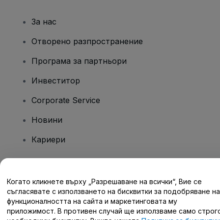
За нас
Отворено разпространение
Програма за партньори
Инвеститор
Corporate Service
Новини
Кариери
Имате въпроси?
Когато кликнете върху „Разрешаване на всички“, Вие се
съгласявате с използването на бисквитки за подобряване на
Помощен център / Свържете се с нас
функционалността на сайта и маркетинговата му
приложимост. В противен случай ще използваме само строг