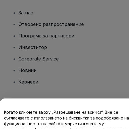
За нас
Отворено разпространение
Програма за партньори
Инвеститор
Corporate Service
Новини
Кариери
Имате въпроси?
Когато кликнете върху „Разрешаване на всички“, Вие се
Помощен център / Свържете се с нас
съгласявате с използването на бисквитки за подобряване на
функционалността на сайта и маркетинговата му