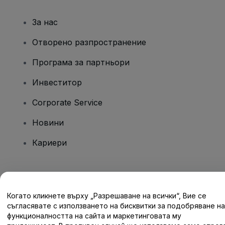
За нас
Отворено разпространение
Програма за партньори
Инвеститор
Corporate Service
Новини
Кариери
Имате въпроси?
Когато кликнете върху „Разрешаване на всички“, Вие се
Помощен център / Свържете се с нас
съгласявате с използването на бисквитки за подобряване на
функционалността на сайта и маркетинговата му