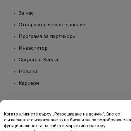
За нас
Отворено разпространение
Програма за партньори
Инвеститор
Corporate Service
Новини
Кариери
Имате въпроси?
Когато кликнете върху „Разрешаване на всички“, Вие се
Помощен център / Свържете се с нас
съгласявате с използването на бисквитки за подобряване на
функционалността на сайта и маркетинговата му