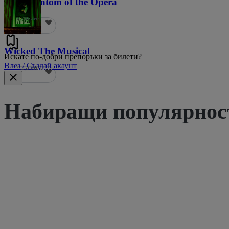
The Phantom of the Opera
21,8 хил.
Wicked The Musical
Искате по-добри препоръки за билети?
Влез / Създай акаунт
41,3 хил.
Набиращи популярност