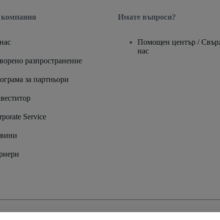
 компания
Имате въпроси?
 нас
Помощен център / Свърж
нас
ворено разпространение
ограма за партньори
веститор
rporate Service
вини
риери