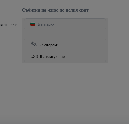
Събития на живо по целия свят
ете се с
България
български
US$
Щатски долар