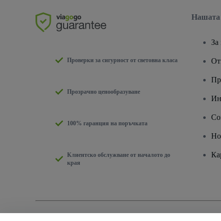
Нашата
За
Проверки за сигурност от световна класа
От
Пр
Прозрачно ценообразуване
Ин
Co
100% гаранция на поръчката
Но
Ка
Клиентско обслужване от началото до
края