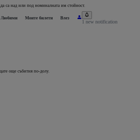
да са над или под номиналната им стойност.
Любими
Моите билети
Влез
1 new notification
едате още събития по-долу.