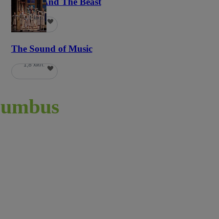
Beauty And The Beast
5,9 хил.
The Sound of Music
1,8 хил.
umbus