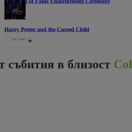
NFL Hall of Fame Enshrinement Ceremony
22
Harry Potter and the Cursed Child
19,5 хил.
 събития в близост
Col