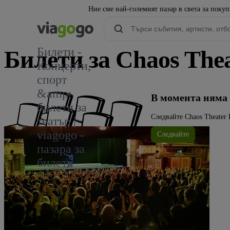
Ние сме най-големият пазар в света за поку
Билети -
Билети за Chaos Thea
Концерти,
спорт
&amp;
В момента няма 
билети за
Следвайте Chaos Theater 
театър |
viagogo -
Следвайте
пазара за
билети