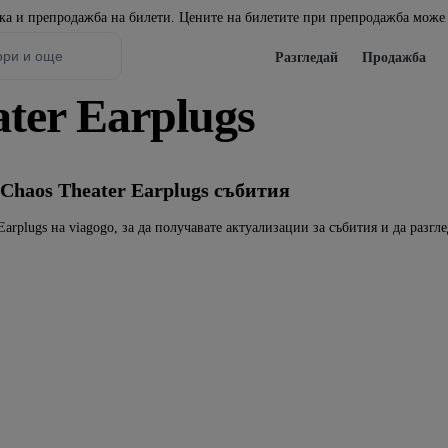
пка и препродажба на билети. Цените на билетите при препродажба може 
Разгледай
Продажба
ter Earplugs
Chaos Theater Earplugs събития
Earplugs на viagogo, за да получавате актуализации за събития и да разгл