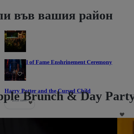
ли във вашия район
NFL Hall of Fame Enshrinement Ceremony
22
Harry Potter and the Cursed Child
pple Brunch & Day Part
19,5 хил.