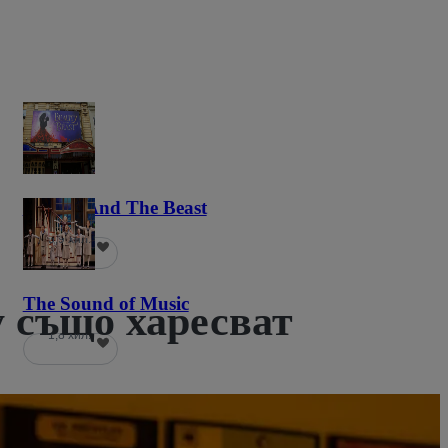
Beauty And The Beast
5,9 хил.
The Sound of Music
y също харесват
1,8 хил.