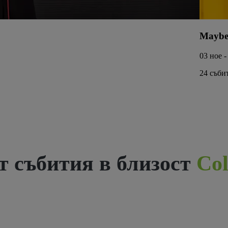
Maybe
03 ное -
24 съби
 събития в близост
Col