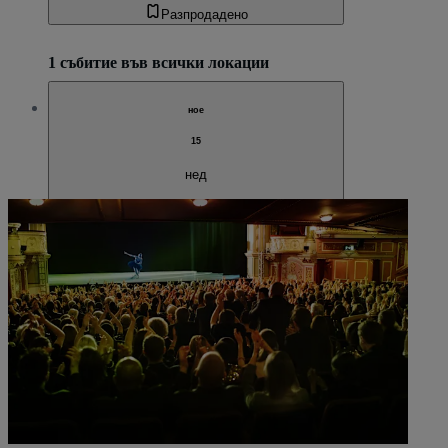
Разпродадено
1 събитие във всички локации
ное
15
нед
The Big Apple Brunch and Day Party
14:00
New York, NY, САЩ
HK Hall
HK Hall
Разпродадено