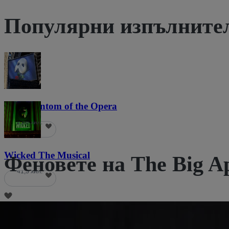
Популярни изпълните
The Phantom of the Opera
21,8 хил.
Wicked The Musical
Феновете на The Big A
41,3 хил.