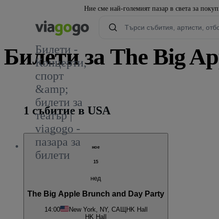
Ние сме най-големият пазар в света за поку
Билети -
Билети за The Big Ap
Концерти,
спорт
&amp;
билети за
1 събитие в USA
театър |
viagogo -
пазара за
ное
билети
15
нед
The Big Apple Brunch and Day Party
14:00
New York, NY, САЩ
HK Hall
HK Hall