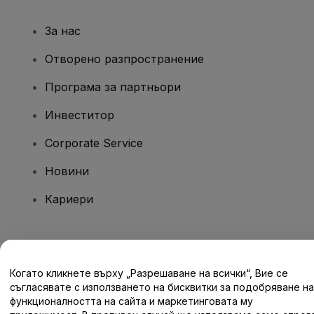
За нас
Отворено разпространение
Програма за партньори
Инвеститор
Corporate Service
Новини
Кариери
Имате въпроси?
Когато кликнете върху „Разрешаване на всички“, Вие се
Помощен център / Свържете се с нас
съгласявате с използването на бисквитки за подобряване на
функционалността на сайта и маркетинговата му