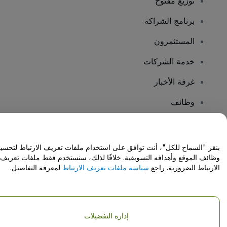
توزيع مفتوح
برنامج الشراكة
المستثمرون
خدمة الشركات
غرفة الأخبار
وظائف
هل لديك أسئلة؟
بنقر "السماح للكل"، أنت توافق على استخدام ملفات تعريف الارتباط لتحسي
وظائف الموقع وأهدافه التسويقية. خلافًا لذلك، سنستخدم فقط ملفات تعريف
مركز المساعدة / اتصل بنا
الارتباط الضرورية. راجع
سياسة ملفات تعريف الارتباط
لمعرفة التفاصيل.
إدارة التفضيلات
حقوق النشر © شركة فياجوجو المحدودة 2026
تفاصيل الشركة