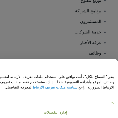
توزيع مفتوح
برنامج الشراكة
المستثمرون
خدمة الشركات
غرفة الأخبار
وظائف
هل لديك أسئلة؟
بنقر "السماح للكل"، أنت توافق على استخدام ملفات تعريف الارتباط لتحسي
وظائف الموقع وأهدافه التسويقية. خلافًا لذلك، سنستخدم فقط ملفات تعريف
مركز المساعدة / اتصل بنا
الارتباط الضرورية. راجع
سياسة ملفات تعريف الارتباط
لمعرفة التفاصيل.
إدارة التفضيلات
حقوق النشر © شركة فياجوجو المحدودة 2026
تفاصيل الشركة