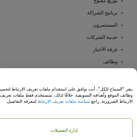
توزيع مفتوح
برنامج الشراكة
المستثمرون
خدمة الشركات
غرفة الأخبار
وظائف
هل لديك أسئلة؟
بنقر "السماح للكل"، أنت توافق على استخدام ملفات تعريف الارتباط لتحسي
وظائف الموقع وأهدافه التسويقية. خلافًا لذلك، سنستخدم فقط ملفات تعريف
مركز المساعدة / اتصل بنا
الارتباط الضرورية. راجع
سياسة ملفات تعريف الارتباط
لمعرفة التفاصيل.
إدارة التفضيلات
حقوق النشر © شركة فياجوجو المحدودة 2026
تفاصيل الشركة