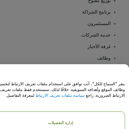
توزيع مفتوح
برنامج الشراكة
المستثمرون
خدمة الشركات
غرفة الأخبار
وظائف
هل لديك أسئلة؟
بنقر "السماح للكل"، أنت توافق على استخدام ملفات تعريف الارتباط لتحسي
وظائف الموقع وأهدافه التسويقية. خلافًا لذلك، سنستخدم فقط ملفات تعريف
مركز المساعدة / اتصل بنا
الارتباط الضرورية. راجع
سياسة ملفات تعريف الارتباط
لمعرفة التفاصيل.
إدارة التفضيلات
حقوق النشر © شركة فياجوجو المحدودة 2026
تفاصيل الشركة