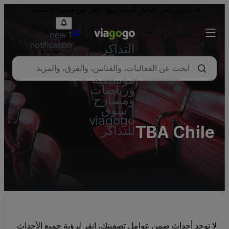
قد يكون سعر التذاكر المعاد بيعها أعلى من قيمتها الاسمية.
1 new
notification
التذاكر
- تذاكر
حفلات
موسيقية
ورياضات
ومسارح
| سوق
viagogo
TBA Chile
للتذاكر
لا توجد أحداث ضمن عوامل تصفيتك، انقر لرؤية جميع الأحداث