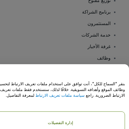
توزيع مفتوح
برنامج الشراكة
المستثمرون
خدمة الشركات
غرفة الأخبار
وظائف
هل لديك أسئلة؟
بنقر "السماح للكل"، أنت توافق على استخدام ملفات تعريف الارتباط لتحسي
وظائف الموقع وأهدافه التسويقية. خلافًا لذلك، سنستخدم فقط ملفات تعريف
مركز المساعدة / اتصل بنا
الارتباط الضرورية. راجع
سياسة ملفات تعريف الارتباط
لمعرفة التفاصيل.
إدارة التفضيلات
حقوق النشر © شركة فياجوجو المحدودة 2026
تفاصيل الشركة