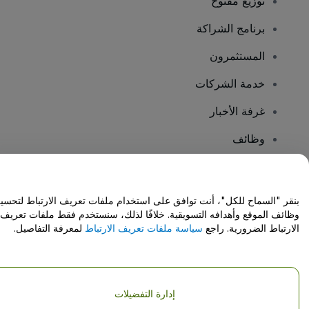
توزيع مفتوح
برنامج الشراكة
المستثمرون
خدمة الشركات
غرفة الأخبار
وظائف
هل لديك أسئلة؟
بنقر "السماح للكل"، أنت توافق على استخدام ملفات تعريف الارتباط لتحسي
وظائف الموقع وأهدافه التسويقية. خلافًا لذلك، سنستخدم فقط ملفات تعريف
مركز المساعدة / اتصل بنا
الارتباط الضرورية. راجع
سياسة ملفات تعريف الارتباط
لمعرفة التفاصيل.
إدارة التفضيلات
حقوق النشر © شركة فياجوجو المحدودة 2026
تفاصيل الشركة