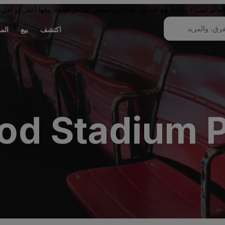
لم لشراء وإعادة بيع التذاكر. قد تكون أسعار التذاكر المعاد بيعها أعلى أو أقل 
اكتشف
بيع
الم
d Stadium P