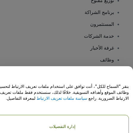
توزيع مفتوح
برنامج الشراكة
المستثمرون
خدمة الشركات
غرفة الأخبار
وظائف
هل لديك أسئلة؟
بنقر "السماح للكل"، أنت توافق على استخدام ملفات تعريف الارتباط لتحسي
وظائف الموقع وأهدافه التسويقية. خلافًا لذلك، سنستخدم فقط ملفات تعريف
مركز المساعدة / اتصل بنا
الارتباط الضرورية. راجع
سياسة ملفات تعريف الارتباط
لمعرفة التفاصيل.
إدارة التفضيلات
حقوق النشر © شركة فياجوجو المحدودة 2026
تفاصيل الشركة