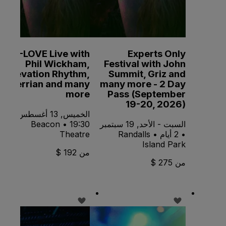
K-LOVE Live with
Experts Only
Phil Wickham,
Festival with John
Elevation Rhythm,
Summit, Griz and
Terrian and many
many more - 2 Day
more
Pass (September
19-20, 2026)
الخميس, 13 أغسطس •
السبت - الأحد, 19 سبتمبر
19:30 • Beacon
• 2 أيام • Randalls
Theatre
Island Park
من 192 $
من 275 $