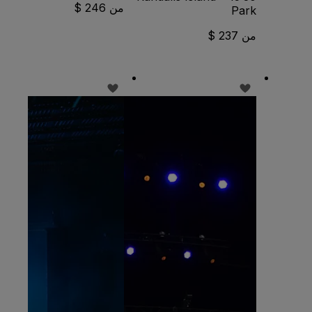
من 246 $
Park
من 237 $