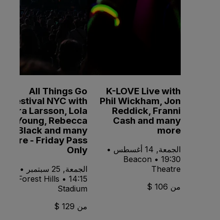
All Things Go
K-LOVE Live with
Festival NYC with
Phil Wickham, Jon
Zara Larsson, Lola
Reddick, Franni
Young, Rebecca
Cash and many
Black and many
more
more - Friday Pass
Only
الجمعة, 14 أغسطس •
19:30 • Beacon
Theatre
الجمعة, 25 سبتمبر •
14:15 • Forest Hills
من 106 $
Stadium
من 129 $