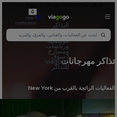
قد يكون سعر التذاكر المعاد بيعها أعلى من قيمتها الاسمية.
1 new
notification
التذاكر
- تذاكر
حفلات
موسيقية
ورياضات
ومسارح
| سوق
ذاكر مهرجانات
viagogo
للتذاكر
لفعاليات الرائجة بالقرب من New York