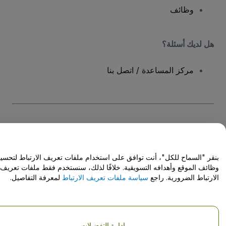
وظائف
هل لديك أسئلة؟
مركز المساعدة / اتصل بنا
حقوق النشر © شركة فياجوجو المحدودة 2026
تفاصيل الشركة
يشكل استخدامك لهذا الموقع قبولًا
للشروط والأحكام
و
سياسة الخصوصية
و
سياسة
ملفات تعريف الارتباط
و
سياسة خصوصية الجوال
Do Not Share My Personal Information/Your Privacy Choices
بنقر "السماح للكل"، أنت توافق على استخدام ملفات تعريف الارتباط لتحسين
وظائف الموقع وأهدافه التسويقية. خلافًا لذلك، سنستخدم فقط ملفات تعريف
الارتباط الضرورية. راجع
سياسة ملفات تعريف الارتباط
لمعرفة التفاصيل.
إدارة التفضيلات