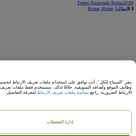
Teatro Nazionale Roma
20
Roma, Rome, إيطاليا
قر "السماح للكل"، أنت توافق على استخدام ملفات تعريف الارتباط لتحسين
ائف الموقع وأهدافه التسويقية. خلافًا لذلك، سنستخدم فقط ملفات تعريف
ارتباط الضرورية. راجع
سياسة ملفات تعريف الارتباط
لمعرفة التفاصيل.
إدارة التفضيلات