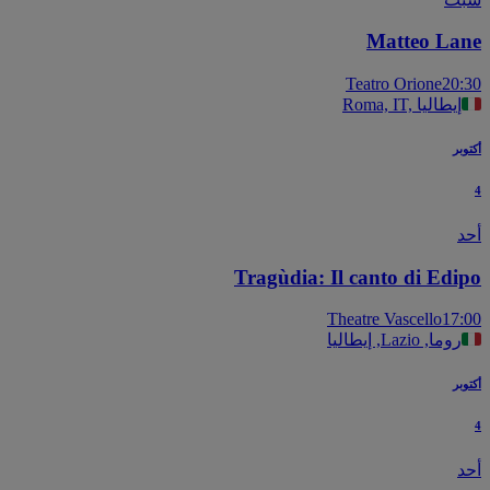
Matteo La
Teatro Orione
20
Roma, IT, إيطاليا
بر
Tragùdia: Il canto di Edi
Theatre Vascello
17
روما, Lazio, إيطاليا
بر