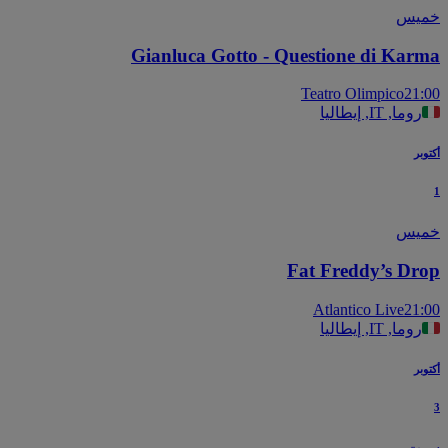
يس
Gianluca Gotto - Questione di Kar
Teatro Olimpico
21
روما, IT, إيطاليا
بر
يس
Fat Freddy’s Dr
Atlantico Live
21
روما, IT, إيطاليا
بر
ت