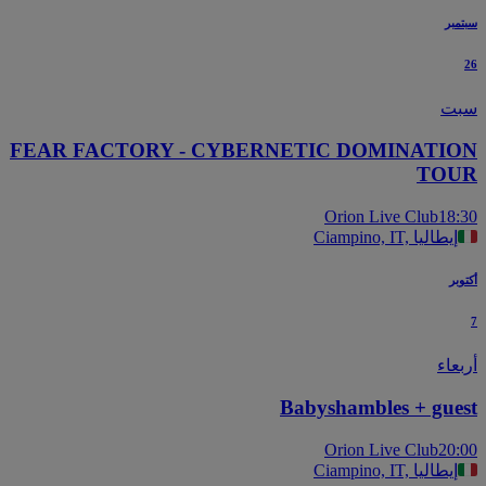
بر
ت
FEAR FACTORY - CYBERNETIC DOMINATI
TO
Orion Live Club
18
Ciampino, IT, إيطاليا
بر
عاء
Babyshambles + gue
Orion Live Club
20
Ciampino, IT, إيطاليا