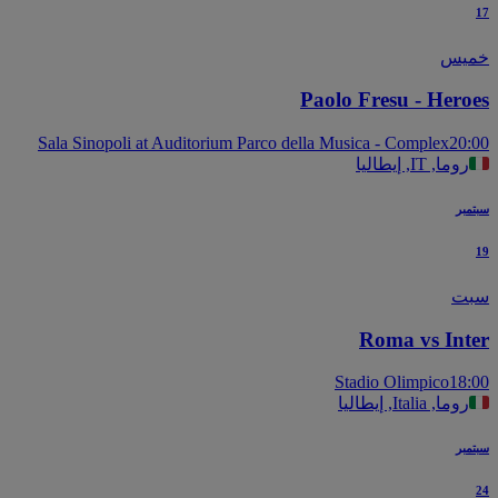
يس
Paolo Fresu - Hero
Sala Sinopoli at Auditorium Parco della Musica - Complex
20
روما, IT, إيطاليا
بر
ت
Roma vs Int
Stadio Olimpico
18
روما, Italia, إيطاليا
بر