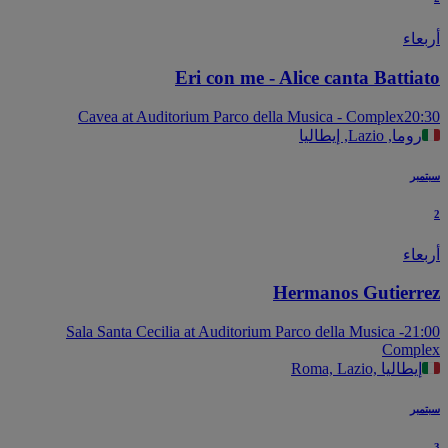
عاء
Eri con me - Alice canta Battia
Cavea at Auditorium Parco della Musica - Complex
20
روما, Lazio, إيطاليا
بر
عاء
Hermanos Gutierr
Sala Santa Cecilia at Auditorium Parco della Musica -
21
Compl
Roma, Lazio, إيطاليا
بر