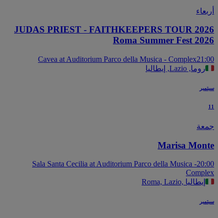
عاء
JUDAS PRIEST - FAITHKEEPERS TOUR 20
Roma Summer Fest 20
Cavea at Auditorium Parco della Musica - Complex
21
روما, Lazio, إيطاليا
بر
عة
Marisa Mon
Sala Santa Cecilia at Auditorium Parco della Musica -
20
Compl
Roma, Lazio, إيطاليا
بر