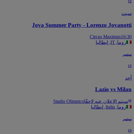
ت
Jova Summer Party - Lorenzo Jovanot
Circus Maximus
16
روما, IT, إيطاليا
بر
Lazio vs Mil
يتم الإعلان عنه لاحقًا
Stadio Olimpico
روما, Italia, إيطاليا
بر