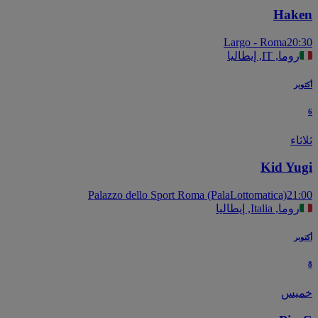
Hak
Largo - Roma
20
روما, IT, إيطاليا
بر
اء
Kid Yu
Palazzo dello Sport Roma (PalaLottomatica)
21
روما, Italia, إيطاليا
بر
يس