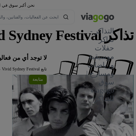
نحن أكبر سوق في العا
تذاكر Vivid Sydney Festival
التذاكر -
تذاكر
حفلات
١
موسيقية
لا توجد أي من فعاليات Vivid Sydney Festival في ال
ورياضات
تابع Vivid Sydney Festival على viagogo للحصول على تحديثات الفعاليات واستكشف المزيد من الفعاليات أدناه.
ومسارح |
متابعة
سوق
viagogo
للتذاكر