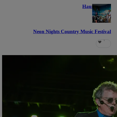
Haunted Fest
٥٨
Neon Nights Country Music Festival
٦