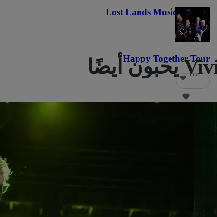
Lost Lands Music Festival
١٢١
Happy Together Tour
١١١