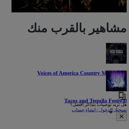
مشاهير بالقرب منك
Voices of America Country Music Fest
٣٦
Tacos and Tequila Festival
هل تريد توصيات بتذاكر أفضل؟
تسجيل الدخول / إنشاء حساب
٦٩٠