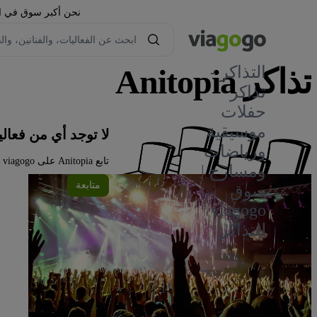
نحن أكبر سوق في العا
تذاكر Anitopia
التذاكر -
تذاكر
حفلات
موسيقية
لا توجد أي من فعاليات Anitopia في الوقت
ورياضات
تابع Anitopia على viagogo للحصول على تحديثات الفعاليات واستكشف المزيد من الفعاليات أدناه.
ومسارح |
متابعة
سوق
viagogo
للتذاكر