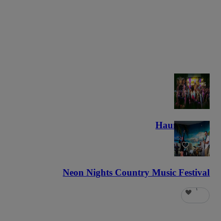
Haunted Fest
٥٨
Neon Nights Country Music Festival
٦