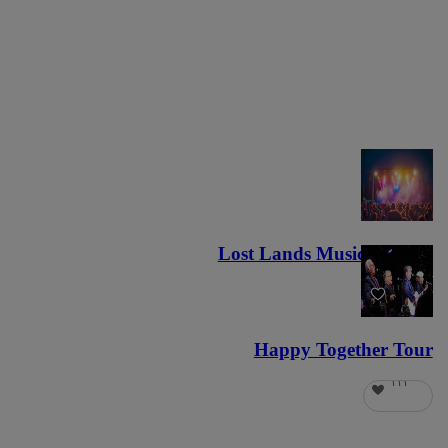
Lost Lands Music Festival
١٢١
Happy Together Tour
١١١