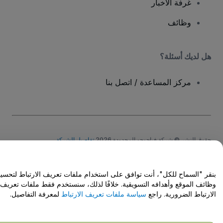
غرفة الأخبار
وظائف
هل لديك أسئلة؟
مركز المساعدة / اتصل بنا
حقوق النشر © شركة فياجوجو المحدودة 2026
تفاصيل الشركة
يشكل استخدامك لهذا الموقع قبولًا
للشروط والأحكام
و
سياسة الخصوصية
و
سياسة
ملفات تعريف الارتباط
و
سياسة خصوصية الجوال
Do Not Share My Personal Information/Your Privacy Choices
بنقر "السماح للكل"، أنت توافق على استخدام ملفات تعريف الارتباط لتحسين
وظائف الموقع وأهدافه التسويقية. خلافًا لذلك، سنستخدم فقط ملفات تعريف
الارتباط الضرورية. راجع
سياسة ملفات تعريف الارتباط
لمعرفة التفاصيل.