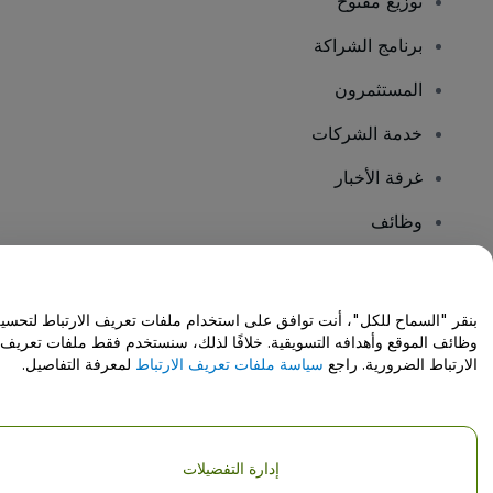
توزيع مفتوح
برنامج الشراكة
المستثمرون
خدمة الشركات
غرفة الأخبار
وظائف
هل لديك أسئلة؟
بنقر "السماح للكل"، أنت توافق على استخدام ملفات تعريف الارتباط لتحسي
وظائف الموقع وأهدافه التسويقية. خلافًا لذلك، سنستخدم فقط ملفات تعريف
مركز المساعدة / اتصل بنا
الارتباط الضرورية. راجع
سياسة ملفات تعريف الارتباط
لمعرفة التفاصيل.
إدارة التفضيلات
حقوق النشر © شركة فياجوجو المحدودة 2026
تفاصيل الشركة