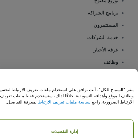
توزيع مفتوح
برنامج الشراكة
المستثمرون
خدمة الشركات
غرفة الأخبار
وظائف
هل لديك أسئلة؟
بنقر "السماح للكل"، أنت توافق على استخدام ملفات تعريف الارتباط لتحسي
وظائف الموقع وأهدافه التسويقية. خلافًا لذلك، سنستخدم فقط ملفات تعريف
مركز المساعدة / اتصل بنا
الارتباط الضرورية. راجع
سياسة ملفات تعريف الارتباط
لمعرفة التفاصيل.
إدارة التفضيلات
حقوق النشر © شركة فياجوجو المحدودة 2026
تفاصيل الشركة