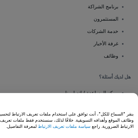
برنامج الشراكة
المستثمرون
خدمة الشركات
غرفة الأخبار
وظائف
هل لديك أسئلة؟
مركز المساعدة / اتصل بنا
بنقر "السماح للكل"، أنت توافق على استخدام ملفات تعريف الارتباط لتحسين
وظائف الموقع وأهدافه التسويقية. خلافًا لذلك، سنستخدم فقط ملفات تعريف
الارتباط الضرورية. راجع
سياسة ملفات تعريف الارتباط
لمعرفة التفاصيل.
حقوق النشر © شركة فياجوجو المحدودة 2026
تفاصيل الشركة
يشكل استخدامك لهذا الموقع قبولًا
للشروط والأحكام
و
سياسة الخصوصية
و
سياسة