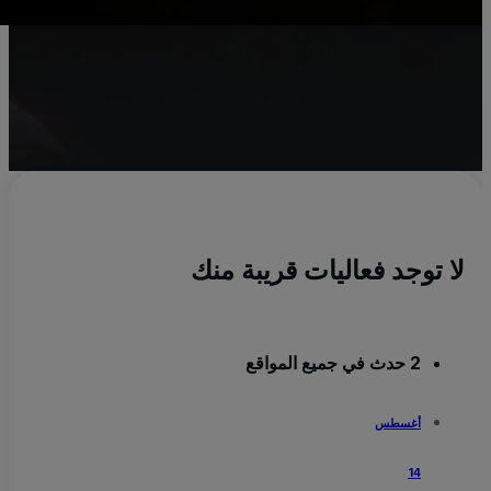
t
الج
h
لا توجد فعاليات قريبة منك
2 حدث في جميع المواقع
أغسطس
14