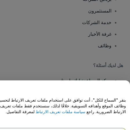
المستثمرون
خدمة الشركات
غرفة الأخبار
وظائف
هل لديك أسئلة؟
مركز المساعدة / اتصل بنا
بنقر "السماح للكل"، أنت توافق على استخدام ملفات تعريف الارتباط لتحسين
وظائف الموقع وأهدافه التسويقية. خلافًا لذلك، سنستخدم فقط ملفات تعريف
الارتباط الضرورية. راجع
سياسة ملفات تعريف الارتباط
لمعرفة التفاصيل.
حقوق النشر © شركة فياجوجو المحدودة 2026
تفاصيل الشركة
يشكل استخدامك لهذا الموقع قبولًا
للشروط والأحكام
و
سياسة الخصوصية
و
سياسة
ملفات تعريف الارتباط
و
سياسة خصوصية الجوال
لا تشارك معلوماتي الشخصية/خيارات الخصوصية الخاصة بك