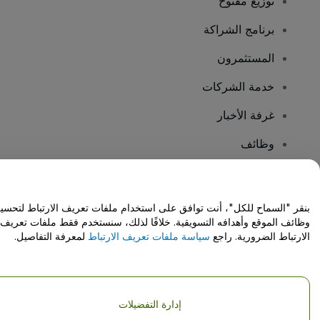
توزيع مفتوح
برنامج الشراكة
المستثمرون
خدمة الشركات
غرفة الأخبار
وظائف
هل لديك أسئلة؟
بنقر "السماح للكل"، أنت توافق على استخدام ملفات تعريف الارتباط لتحسي
وظائف الموقع وأهدافه التسويقية. خلافًا لذلك، سنستخدم فقط ملفات تعريف
مركز المساعدة / اتصل بنا
الارتباط الضرورية. راجع
سياسة ملفات تعريف الارتباط
لمعرفة التفاصيل.
إدارة التفضيلات
حقوق النشر © شركة فياجوجو المحدودة 2026
تفاصيل الشركة