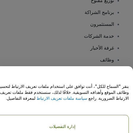
توزيع مفتوح
برنامج الشراكة
المستثمرون
خدمة الشركات
غرفة الأخبار
وظائف
هل لديك أسئلة؟
بنقر "السماح للكل"، أنت توافق على استخدام ملفات تعريف الارتباط لتحسي
وظائف الموقع وأهدافه التسويقية. خلافًا لذلك، سنستخدم فقط ملفات تعريف
مركز المساعدة / اتصل بنا
الارتباط الضرورية. راجع
سياسة ملفات تعريف الارتباط
لمعرفة التفاصيل.
إدارة التفضيلات
حقوق النشر © شركة فياجوجو المحدودة 2026
تفاصيل الشركة